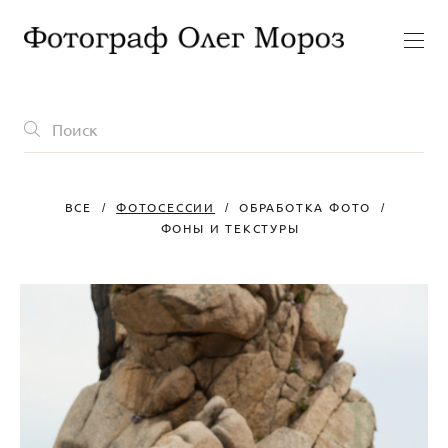
ВСЕ
ФОТОСЕССИИ
ОБРАБОТКА ФОТО
ФОНЫ И ТЕКСТУРЫ