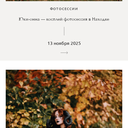
ФОТОСЕССИИ
Юки-онна — косплей фотосессия в Находке
13 ноября 2025