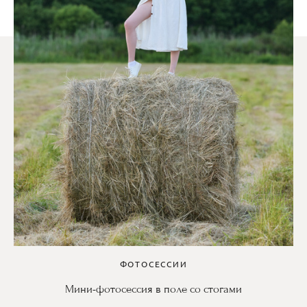
ФОТОСЕССИИ
Мини-фотосессия в поле со стогами