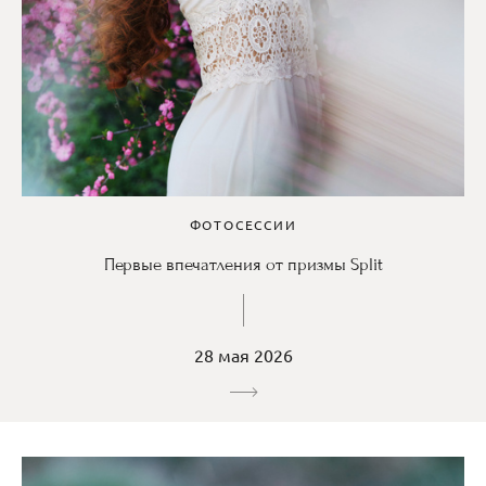
ФОТОСЕССИИ
Первые впечатления от призмы Split
28 мая 2026