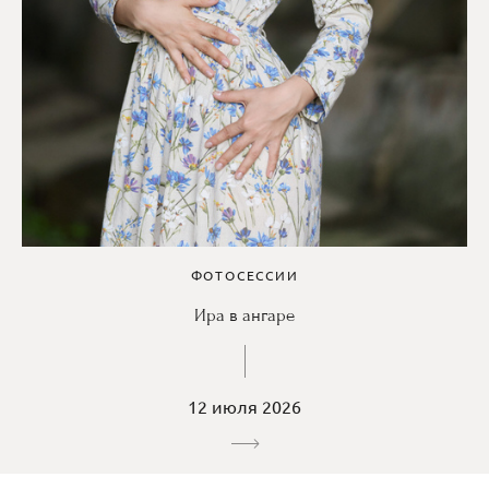
ФОТОСЕССИИ
Ира в ангаре
12 июля 2026