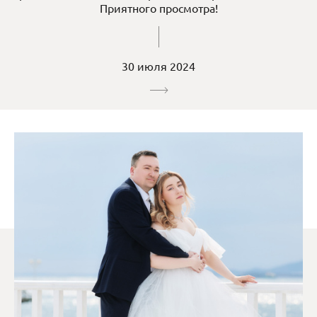
Приятного просмотра!
30 июля 2024