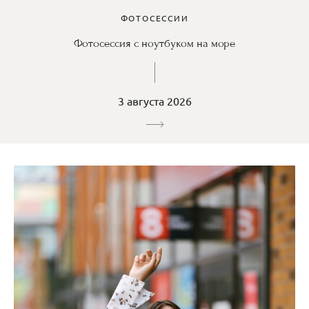
ФОТОСЕССИИ
Фотосессия с ноутбуком на море
3 августа 2026