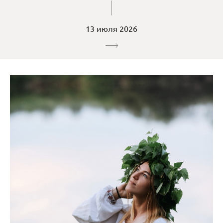
13 июля 2026