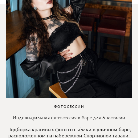
ФОТОСЕССИИ
Индивидуальная фотосессия в баре для Анастасии
Подборка красивых фото со съёмки в уличном баре,
расположенном на набережной Спортивной гавани.