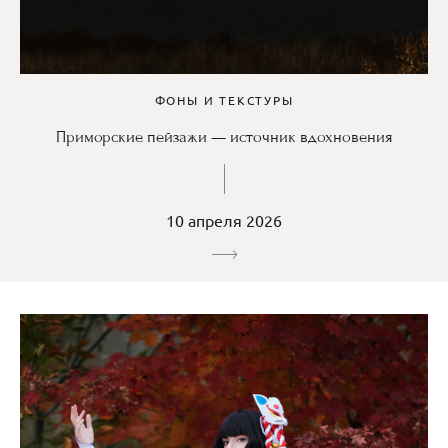
ФОНЫ И ТЕКСТУРЫ
Приморские пейзажи — источник вдохновения
10 апреля 2026