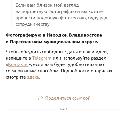
Если вам близок мой взгляд
на портретную фотографию и вы хотите
провести подобную фотосессию, буду рад
сотрудничеству.
Фотографирую в Находке, Владивостоке
и Партизанском муниципальном округе.
Чтобы обсудить свободные даты и ваши идеи,
напишите в
Telegram
или используйте раздел
«
Контакты
», если вам будет удобно связаться
со мной иным способом. Подробности о тарифах
смотрите
здесь
.
Поделиться ссылкой
БЛОГ