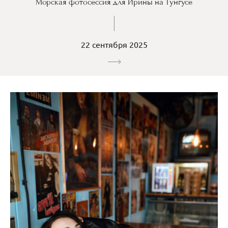
Морская фотосессия для Ирины на Тунгусе
22 сентября 2025