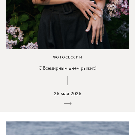
ФОТОСЕССИИ
С Всемирным днём рыжих!
26 мая 2026