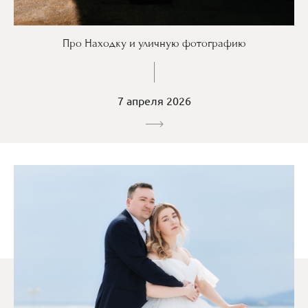
Про Находку и уличную фотографию
7 апреля 2026