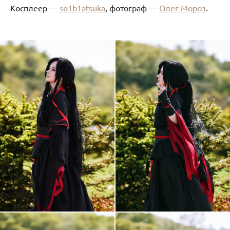
Косплеер —
so1b1atsuka
, фотограф —
Олег Мороз
.