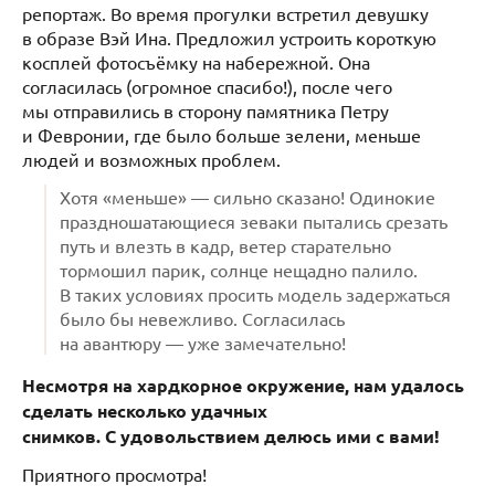
репортаж. Во время прогулки встретил девушку
в образе Вэй Ина. Предложил устроить короткую
косплей фотосъёмку на набережной. Она
согласилась (огромное спасибо!), после чего
мы отправились в сторону памятника Петру
и Февронии, где было больше зелени, меньше
людей и возможных проблем.
Хотя «меньше» — сильно сказано! Одинокие
праздношатающиеся зеваки пытались срезать
путь и влезть в кадр, ветер старательно
тормошил парик, солнце нещадно палило.
В таких условиях просить модель задержаться
было бы невежливо. Согласилась
на авантюру — уже замечательно!
Несмотря на хардкорное окружение, нам удалось
сделать несколько удачных
снимков. С удовольствием делюсь ими с вами!
Приятного просмотра!