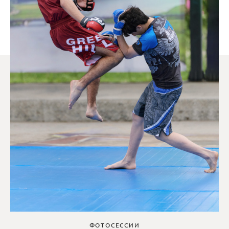
ФОТОСЕССИИ