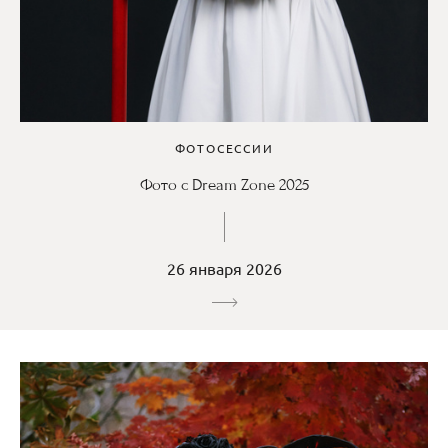
ФОТОСЕССИИ
Фото с Dream Zone 2025
26 января 2026