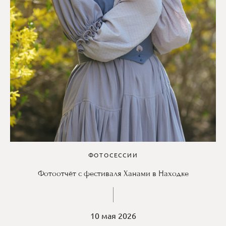
ФОТОСЕССИИ
Фотоотчёт с фестиваля Ханами в Находке
10 мая 2026