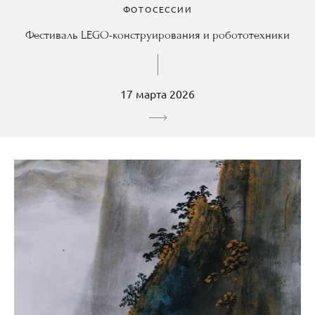
ФОТОСЕССИИ
Фестиваль LEGO-конструирования и робототехники
17 марта 2026