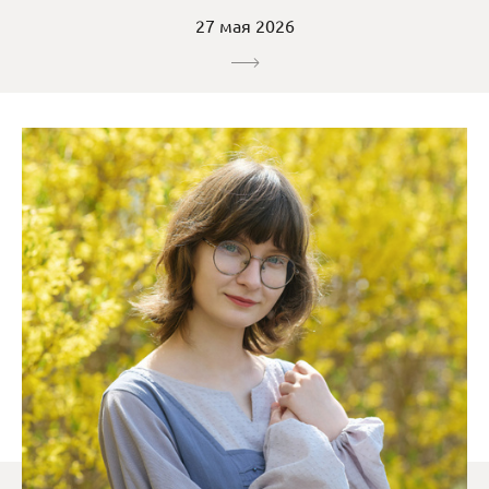
27 мая 2026