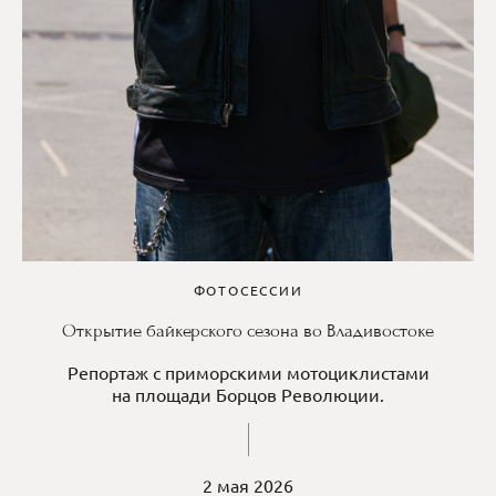
ФОТОСЕССИИ
Открытие байкерского сезона во Владивостоке
Репортаж с приморскими мотоциклистами
на площади Борцов Революции.
2 мая 2026