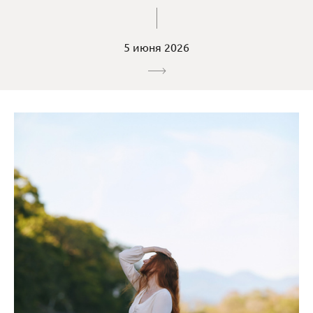
5 июня 2026