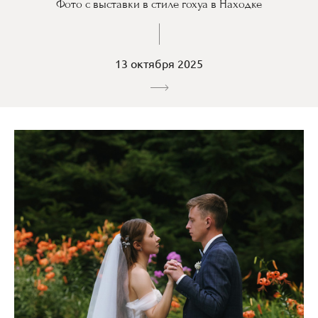
Фото с выставки в стиле гохуа в Находке
13 октября 2025