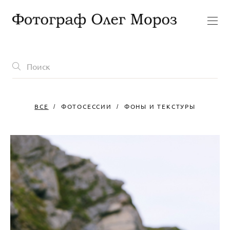
ВСЕ
ФОТОСЕССИИ
ФОНЫ И ТЕКСТУРЫ