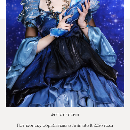
ФОТОСЕССИИ
Потихоньку обрабатываю Animate It 2026 года