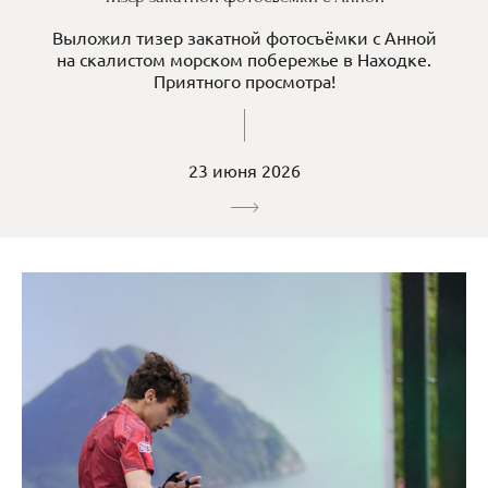
Выложил тизер закатной фотосъёмки с Анной
на скалистом морском побережье в Находке.
Приятного просмотра!
23 июня 2026