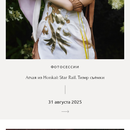
ФОТОСЕССИИ
Аглая из Honkai: Star Rail. Тизер съёмки
31 августа 2025