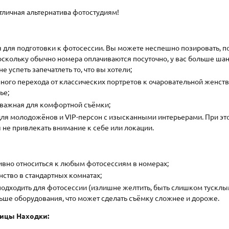
тличная альтернатива фотостудиям!
для подготовки к фотосессии. Вы можете неспешно позировать, по
кольку обычно номера оплачиваются посуточно, у вас больше шанс
не успеть запечатлеть то, что вы хотели;
ого перехода от классических портретов к очаровательной женств
ье;
 важная для комфортной съёмки;
ля молодожёнов и VIP-персон с изысканными интерьерами. При эт
 не привлекать внимание к себе или локации.
ивно относиться к любым фотосессиям в номерах;
ство в стандартных комнатах;
дходить для фотосессии (излишне желтить, быть слишком тусклым)
ьше оборудования, что может сделать съёмку сложнее и дороже.
ицы Находки: