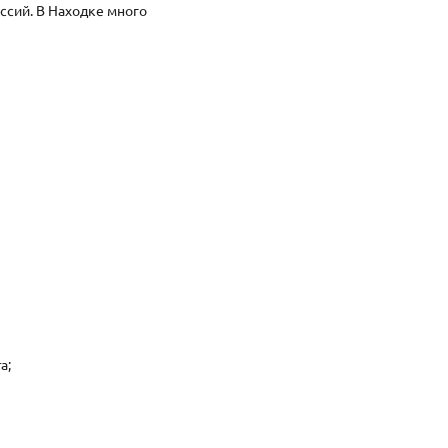
сий. В Находке много
а;