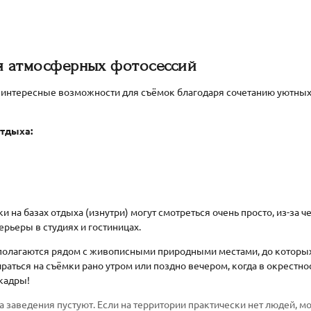
я атмосферных фотосессий
 интересные возможности для съёмок благодаря сочетанию уютны
тдыха:
ки на базах отдыха (изнутри) могут смотреться очень просто, из-за ч
ерьеры в студиях и гостиницах.
полагаются рядом с живописными природными местами, до которых 
аться на съёмки рано утром или поздно вечером, когда в окрестно
кадры!
а заведения пустуют. Если на территории практически нет людей, 