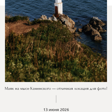
Маяк на мысе Каменского — отличная локация для фото!
13 июня 2026