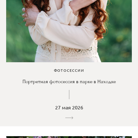
ФОТОСЕССИИ
Портретная фотосессия в парке в Находке
27 мая 2026