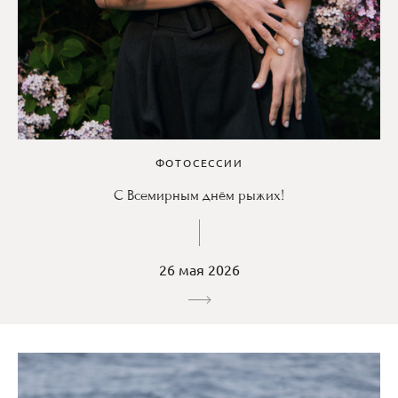
ФОТОСЕССИИ
С Всемирным днём рыжих!
26 мая 2026