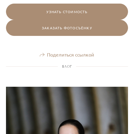
УЗНАТЬ СТОИМОСТЬ
ЗАКАЗАТЬ ФОТОСЪЁМКУ
Поделиться ссылкой
БЛОГ