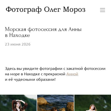
Морская фотосессия для Анны
в Находке
23 июня 2026
Здесь вы увидите фотографии с закатной фотосессии
на море в Находке с прекрасной
Анной
и её чудесными образами!