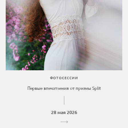
ФОТОСЕССИИ
Первые впечатления от призмы Split
28 мая 2026